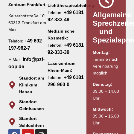
Zentrum Frankfurt
Lichttherapieabteilung:
+49 6181
Telefon:
Allgemeine
Kaiserhofstraße 10
92-333-49
Sprechzeite
60313 Frankfurt am
Main
und
Medizinische
Kosmetik:
Spezialspr
+49 692
Telefon:
+49 6181
Telefon:
197-962-7
92-333-39
Montag:
Termine nach
info@pzf-
E-Mail:
Laserzentrum
Vereinbarung
oop.de
Rhein-Main:
möglich!
+49 6181
Telefon:
Standort am
Dienstag:
296-960-0
Klinikum
09.00 – 14.00
Hanau
Uhr
Standort
Gelnhausen
Mittwoch:
09.00 – 16.00
Standort
Uhr
Schlüchtern