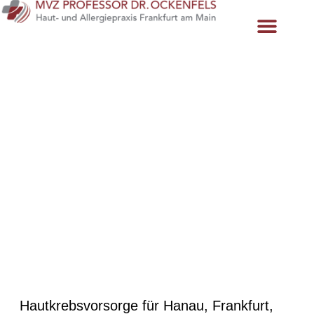
Inhalt
springen
Ästhetische Dermatologie
Haare und Nägel
Prof. Dr. Ockenfels
Prof. Dr. Osswald
Termin vereinbaren
Hautkrebsvorsorge für Hanau, Frankfurt,