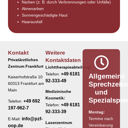
Narben (z. B. durch Verbrennungen oder Unfälle)
Aknenarben
Sonnengeschädigte Haut
Haarausfall
Kontakt
Weitere
Kontaktdaten
Privatärztliches
Zentrum Frankfurt
Lichttherapieabteilung:
+49 6181
Telefon:
Allgemeine
Kaiserhofstraße 10
92-333-49
Sprechzeite
60313 Frankfurt am
Main
und
Medizinische
Kosmetik:
Spezialspr
+49 692
Telefon:
+49 6181
Telefon:
197-962-7
92-333-39
Montag:
Termine nach
info@pzf-
E-Mail:
Laserzentrum
Vereinbarung
oop.de