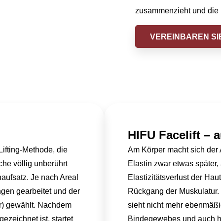
zusammenzieht und die Ha
VEREINBAREN SIE
HIFU Facelift – 
ifting-Methode, die
Am Körper macht sich der 
äche völlig unberührt
Elastin zwar etwas später,
aufsatz. Je nach Areal
Elastizitätsverlust der Hau
gen gearbeitet und der
Rückgang der Muskulatur. D
r) gewählt. Nachdem
sieht nicht mehr ebenmäßi
zeichnet ist, startet
Bindegewebes und auch ho