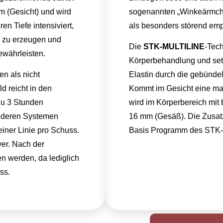
m (Gesicht) und wird
sogenannten „Winkeärmch
en Tiefe intensiviert,
als besonders störend em
en zu erzeugen und
Die
STK-MULTILINE
-Tech
ewährleisten.
Körperbehandlung und setz
n als nicht
Elastin durch die gebündel
d reicht in den
Kommt im Gesicht eine ma
zu 3 Stunden
wird im Körperbereich mit 
nderen Systemen
16 mm (Gesäß). Die Zusat
 einer Linie pro Schuss.
Basis Programm des STK
iver. Nach der
 werden, da lediglich
ss.