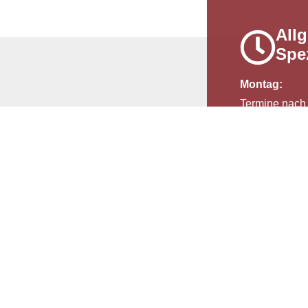
All
Spe
Montag:
Termine nach
ere Kontaktdaten
Dienstag:
erapieabteilung:
09.00 – 14.00
:
+49 6181 92-333-49
Mittwoch:
ische Kosmetik:
09.00 – 16.00
:
+49 6181 92-333-39
Donnerstag:
entrum Rhein-Main:
09.00 – 19.00
:
+49 6181 296-960-0
Freitag:
9.00 – 16.00 