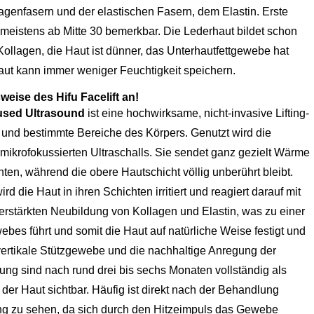
lagenfasern und der elastischen Fasern, dem Elastin. Erste
eistens ab Mitte 30 bemerkbar. Die Lederhaut bildet schon
ollagen, die Haut ist dünner, das Unterhautfettgewebe hat
t kann immer weniger Feuchtigkeit speichern.
weise des Hifu Facelift an!
cused Ultrasound
ist eine hochwirksame, nicht-invasive Lifting-
 und bestimmte Bereiche des Körpers. Genutzt wird die
mikrofokussierten Ultraschalls. Sie sendet ganz gezielt Wärme
chten, während die obere Hautschicht völlig unberührt bleibt.
d die Haut in ihren Schichten irritiert und reagiert darauf mit
erstärkten Neubildung von Kollagen und Elastin, was zu einer
bes führt und somit die Haut auf natürliche Weise festigt und
 vertikale Stützgewebe und die nachhaltige Anregung der
ung sind nach rund drei bis sechs Monaten vollständig als
er Haut sichtbar. Häufig ist direkt nach der Behandlung
ng zu sehen, da sich durch den Hitzeimpuls das Gewebe